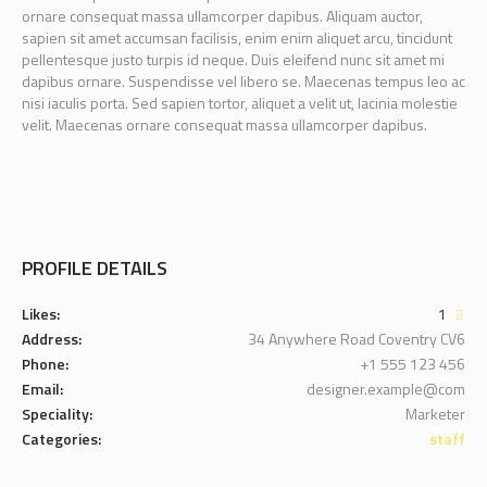
ornare consequat massa ullamcorper dapibus. Aliquam auctor,
sapien sit amet accumsan facilisis, enim enim aliquet arcu, tincidunt
pellentesque justo turpis id neque. Duis eleifend nunc sit amet mi
dapibus ornare. Suspendisse vel libero se. Maecenas tempus leo ac
nisi iaculis porta. Sed sapien tortor, aliquet a velit ut, lacinia molestie
velit. Maecenas ornare consequat massa ullamcorper dapibus.
PROFILE DETAILS
Likes:
1
Address:
34 Anywhere Road Coventry CV6
Phone:
+1 555 123 456
Email:
designer.example@com
Speciality:
Marketer
Categories:
staff